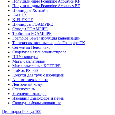
Полуцилиндры Foampipe Acoustics KF
Полуцилиндры Foampipe Acoustics BF
Цилиндры Хотпайп
K-FLEX
K-FLEX PE
Цилиндры FOAMPIPE
Отводы FOAMPIPE
Тройники FOAMPIPE
Foampipe Sewer изоляция канализации
Теплоизоляционные короба Foampipe TK
Сегменты Пеноплэкс
Скорлупа из пенополистирола
ППУ скорлупа
Маты базальтовые
Маты ламельные XOTPIPE
ProRox PS 960
Кожухи для труб с изоляцией
Алюминиевая лента
Ленточный хомут
Стеклоткань
Утепление колодца
Изоляция дымоходов и печей
Скорлупы фольгированные
Цилиндры Роквул 100