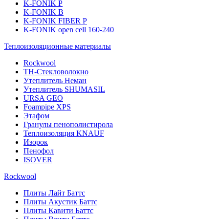
K-FONIK P
K-FONIK B
K-FONIK FIBER P
K-FONIK open cell 160-240
Теплоизоляционные материалы
Rockwool
ТН-Стекловолокно
Утеплитель Неман
Утеплитель SHUMASIL
URSA GEO
Foampipe XPS
Этафом
Гранулы пенополистирола
Теплоизоляция KNAUF
Изорок
Пенофол
ISOVER
Rockwool
Плиты Лайт Баттс
Плиты Акустик Баттс
Плиты Кавити Баттс