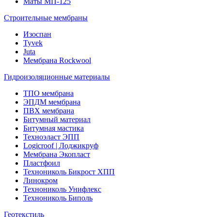
Маты МП-125
Строительные мембраны
Изоспан
Tyvek
Juta
Мембрана Rockwool
Гидроизоляционные материалы
ТПО мембрана
ЭПДМ мембрана
ПВХ мембрана
Битумный материал
Битумная мастика
Техноэласт ЭПП
Logicroof | Лоджикруф
Мембрана Экопласт
Пластфоил
Технониколь Бикрост ХПП
Линокром
Технониколь Унифлекс
Технониколь Биполь
Геотекстиль