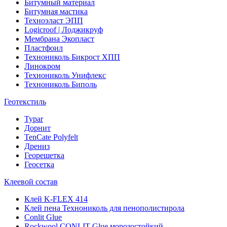
Битумный материал
Битумная мастика
Техноэласт ЭПП
Logicroof | Лоджикруф
Мембрана Экопласт
Пластфоил
Технониколь Бикрост ХПП
Линокром
Технониколь Унифлекс
Технониколь Биполь
Геотекстиль
Typar
Дорнит
TenCate Polyfelt
Дрениз
Георешетка
Геосетка
Клеевой состав
Клей K-FLEX 414
Клей пена Технониколь для пенополистирола
Conlit Glue
Rockwool CONLIT Glue морозостойкий