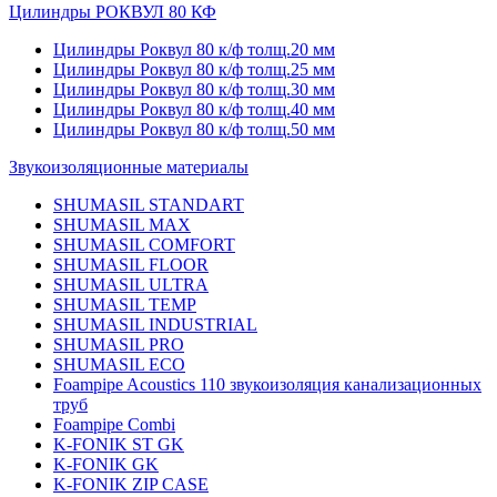
Цилиндры РОКВУЛ 80 КФ
Цилиндры Роквул 80 к/ф толщ.20 мм
Цилиндры Роквул 80 к/ф толщ.25 мм
Цилиндры Роквул 80 к/ф толщ.30 мм
Цилиндры Роквул 80 к/ф толщ.40 мм
Цилиндры Роквул 80 к/ф толщ.50 мм
Звукоизоляционные материалы
SHUMASIL STANDART
SHUMASIL MAX
SHUMASIL COMFORT
SHUMASIL FLOOR
SHUMASIL ULTRA
SHUMASIL TEMP
SHUMASIL INDUSTRIAL
SHUMASIL PRO
SHUMASIL ECO
Foampipe Acoustics 110 звукоизоляция канализационных
труб
Foampipe Combi
K-FONIK ST GK
K-FONIK GK
K-FONIK ZIP CASE