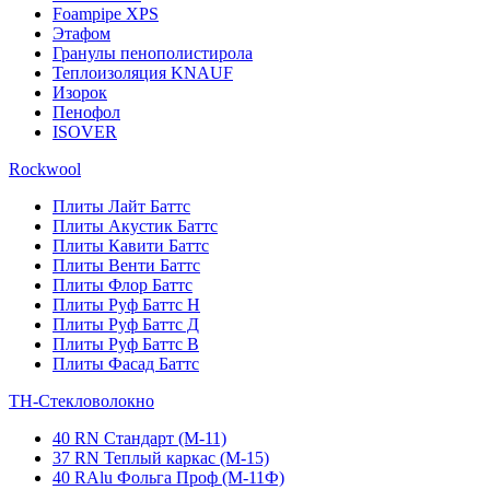
Foampipe XPS
Этафом
Гранулы пенополистирола
Теплоизоляция KNAUF
Изорок
Пенофол
ISOVER
Rockwool
Плиты Лайт Баттс
Плиты Акустик Баттс
Плиты Кавити Баттс
Плиты Венти Баттс
Плиты Флор Баттс
Плиты Руф Баттс Н
Плиты Руф Баттс Д
Плиты Руф Баттс В
Плиты Фасад Баттс
ТН-Стекловолокно
40 RN Стандарт (М-11)
37 RN Теплый каркас (М-15)
40 RAlu Фольга Проф (М-11Ф)