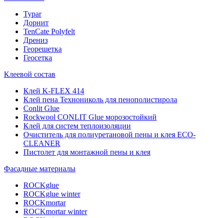
Typar
Дорнит
TenCate Polyfelt
Дрениз
Георешетка
Геосетка
Клеевой состав
Клей K-FLEX 414
Клей пена Технониколь для пенополистирола
Conlit Glue
Rockwool CONLIT Glue морозостойкий
Клей для систем теплоизоляции
Очиститель для полиуретановой пены и клея ECO-
CLEANER
Пистолет для монтажной пены и клея
Фасадные материалы
ROCKglue
ROCKglue winter
ROCKmortar
ROCKmortar winter