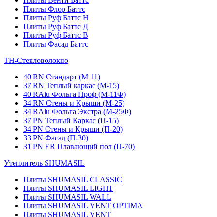
Плиты Венти Баттс
Плиты Флор Баттс
Плиты Руф Баттс Н
Плиты Руф Баттс Д
Плиты Руф Баттс В
Плиты Фасад Баттс
ТН-Стекловолокно
40 RN Стандарт (М-11)
37 RN Теплый каркас (М-15)
40 RAlu Фольга Проф (М-11Ф)
34 RN Стены и Крыши (М-25)
34 RAlu Фольга Экстра (М-25Ф)
37 PN Теплый Каркас (П-15)
34 PN Стены и Крыши (П-20)
33 PN Фасад (П-30)
31 PN ER Плавающий пол (П-70)
Утеплитель SHUMASIL
Плиты SHUMASIL CLASSIC
Плиты SHUMASIL LIGHT
Плиты SHUMASIL WALL
Плиты SHUMASIL VENT OPTIMA
Плиты SHUMASIL VENT