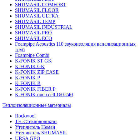
SHUMASIL COMFORT
SHUMASIL FLOOR
SHUMASIL ULTRA
SHUMASIL TEMP
SHUMASIL INDUSTRIAL
SHUMASIL PRO
SHUMASIL ECO
Foampipe Acoustics 110 звукоизоляция канализационных
труб
Foampipe Combi
K-FONIK ST GK
K-FONIK GK
K-FONIK ZIP CASE
K-FONIK P
K-FONIK B
K-FONIK FIBER P
K-FONIK open cell 160-240
Теплоизоляционные материалы
Rockwool
ТН-Стекловолокно
Утеплитель Неман
Утеплитель SHUMASIL
URSA GEO