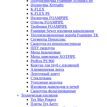
Полуцилиндры Foampipe Acoustics BF
Цилиндры Хотпайп
K-FLEX
K-FLEX PE
Цилиндры FOAMPIPE
Отводы FOAMPIPE
Тройники FOAMPIPE
Foampipe Sewer изоляция канализации
Теплоизоляционные короба Foampipe TK
Сегменты Пеноплэкс
Скорлупа из пенополистирола
ППУ скорлупа
Маты базальтовые
Маты ламельные XOTPIPE
ProRox PS 960
Кожухи для труб с изоляцией
Алюминиевая лента
Ленточный хомут
Стеклоткань
Утепление колодца
Изоляция дымоходов и печей
Скорлупы фольгированные
Техническая изоляция
Тех Мат Роквул
Плиты Тех Баттс