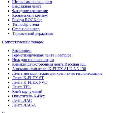
Шипы самоклеющиеся
Бандажная лента
Фасадное крепление
Кровельный крепеж
Роквул ROCKclip
Termoclip-стена
Стальной анкер
Тарельчатый держатель
Сопутствующие товары
Rockprotect
Герметизирующая лента Foampipe
Нож для теплоизоляции
Клейкая двухсторонняя лента Изоспан KL
Алюминиевая лента K-FLEX ALU AA 130
Лента металлическая для крепления теплоизоляции
Лента K-FLEX ST
Лента K-FLEX PVC
Лента TPL
Клей каучуковый
Очиститель K-Flex
Лента ЛАС
Лента ЛАС-А