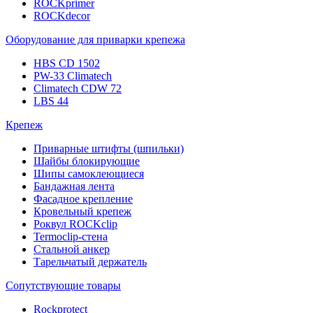
ROCKprimer
ROCKdecor
Оборудование для приварки крепежа
HBS CD 1502
PW-33 Climatech
Climatech CDW 72
LBS 44
Крепеж
Приварные штифты (шпильки)
Шайбы блокирующие
Шипы самоклеющиеся
Бандажная лента
Фасадное крепление
Кровельный крепеж
Роквул ROCKclip
Termoclip-стена
Стальной анкер
Тарельчатый держатель
Сопутствующие товары
Rockprotect