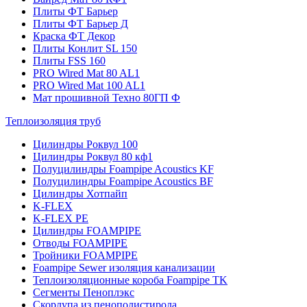
Плиты ФТ Барьер
Плиты ФТ Барьер Д
Краска ФТ Декор
Плиты Конлит SL 150
Плиты FSS 160
PRO Wired Mat 80 AL1
PRO Wired Mat 100 AL1
Мат прошивной Техно 80ГП Ф
Теплоизоляция труб
Цилиндры Роквул 100
Цилиндры Роквул 80 кф1
Полуцилиндры Foampipe Acoustics KF
Полуцилиндры Foampipe Acoustics BF
Цилиндры Хотпайп
K-FLEX
K-FLEX PE
Цилиндры FOAMPIPE
Отводы FOAMPIPE
Тройники FOAMPIPE
Foampipe Sewer изоляция канализации
Теплоизоляционные короба Foampipe TK
Сегменты Пеноплэкс
Скорлупа из пенополистирола